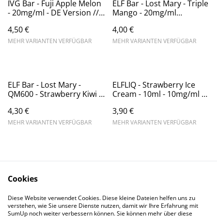
IVG Bar - Fuji Apple Melon
ELF Bar - Lost Mary - Triple
- 20mg/ml - DE Version //
Mango - 20mg/ml
TPD Konform
(Kindersicherung) //
4,50 €
4,00 €
Steuerware
MEHR VARIANTEN VERFÜGBAR
MEHR VARIANTEN VERFÜGBAR
ELF Bar - Lost Mary -
ELFLIQ - Strawberry Ice
QM600 - Strawberry Kiwi -
Cream - 10ml - 10mg/ml -
20mg/ml
Nikotinsalz // Steuerware
4,30 €
3,90 €
(Kindersicherung) //
Steuerware
MEHR VARIANTEN VERFÜGBAR
MEHR VARIANTEN VERFÜGBAR
Cookies
Diese Website verwendet Cookies. Diese kleine Dateien helfen uns zu
Contact Us
Legal Terms
verstehen, wie Sie unsere Dienste nutzen, damit wir Ihre Erfahrung mit
Privacy Policy
Cookie Policy
SumUp noch weiter verbessern können. Sie können mehr über diese