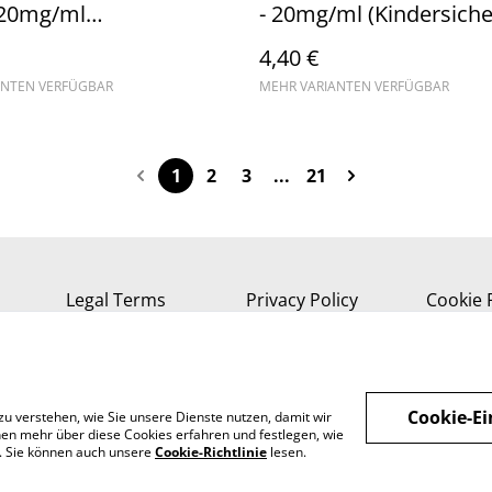
 20mg/ml
- 20mg/ml (Kindersiche
sicherung) //
Steuerware
4,40 €
are (1)
ANTEN VERFÜGBAR
MEHR VARIANTEN VERFÜGBAR
1
2
3
...
21
Legal Terms
Privacy Policy
Cookie 
Cookie-Ei
zu verstehen, wie Sie unsere Dienste nutzen, damit wir
en mehr über diese Cookies erfahren und festlegen, wie
n. Sie können auch unsere
Cookie-Richtlinie
lesen.