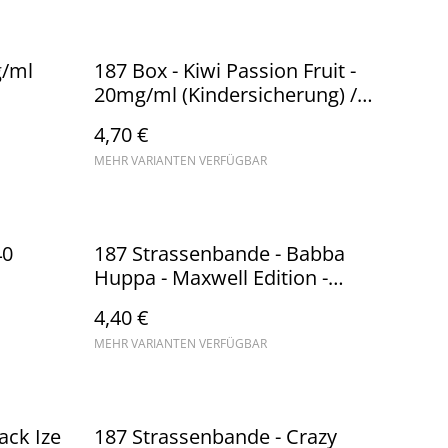
g/ml
187 Box - Kiwi Passion Fruit -
20mg/ml (Kindersicherung) //
Steuerware
4,70 €
MEHR VARIANTEN VERFÜGBAR
40
187 Strassenbande - Babba
Huppa - Maxwell Edition -
20mg/ml (Kindersicherung) //
4,40 €
Steuerware
MEHR VARIANTEN VERFÜGBAR
ack Ize
187 Strassenbande - Crazy