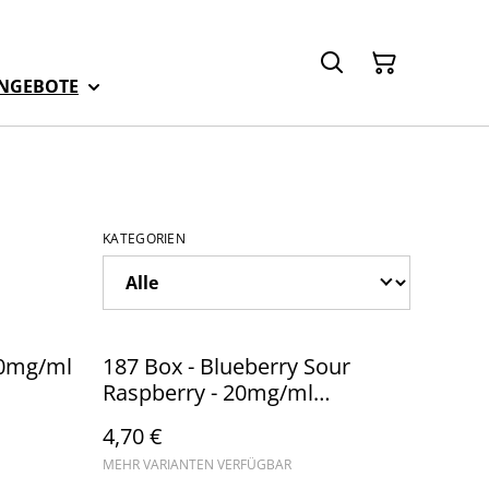
NGEBOTE
KATEGORIEN
20mg/ml
187 Box - Blueberry Sour
Raspberry - 20mg/ml
(Kindersicherung) //
4,70 €
Steuerware
MEHR VARIANTEN VERFÜGBAR