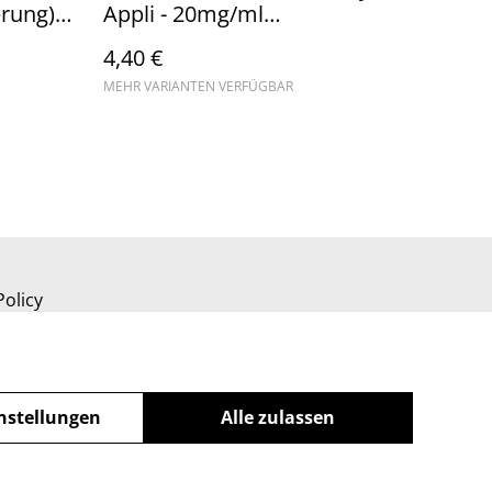
rung) //
Appli - 20mg/ml
(Kindersicherung) //
4,40 €
Steuerware
MEHR VARIANTEN VERFÜGBAR
Policy
nstellungen
Alle zulassen
powered by