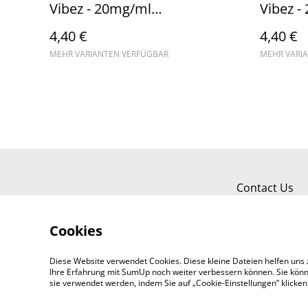
Vibez - 20mg/ml
Vibez -
(Kindersicherung) //
(Kinder
4,40 €
4,40 €
Steuerware
Steuerw
MEHR VARIANTEN VERFÜGBAR
MEHR VARI
Contact Us
Cookies
Diese Website verwendet Cookies. Diese kleine Dateien helfen uns 
Ihre Erfahrung mit SumUp noch weiter verbessern können. Sie könn
sie verwendet werden, indem Sie auf „Cookie-Einstellungen” klicke
©
2026
Amin24 Grosshandel