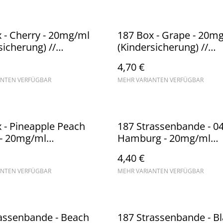
 - Cherry - 20mg/ml
187 Box - Grape - 20m
sicherung) //
(Kindersicherung) //
ware
Steuerware
4,70 €
ANTEN VERFÜGBAR
MEHR VARIANTEN VERFÜGBAR
 - Pineapple Peach
187 Strassenbande - 0
- 20mg/ml
Hamburg - 20mg/ml
sicherung) //
(Kindersicherung) //
4,40 €
ware
Steuerware
ANTEN VERFÜGBAR
MEHR VARIANTEN VERFÜGBAR
assenbande - Beach
187 Strassenbande - Bl