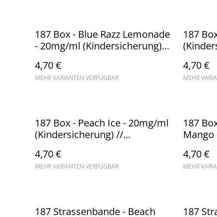
187 Box - Blue Razz Lemonade
187 Box
- 20mg/ml (Kindersicherung) //
(Kinder
Steuerware
Steuer
4,70 €
4,70 €
MEHR VARIANTEN VERFÜGBAR
MEHR VARI
187 Box - Peach Ice - 20mg/ml
187 Box
(Kindersicherung) //
Mango 
Steuerware
(Kinder
4,70 €
4,70 €
Steuer
MEHR VARIANTEN VERFÜGBAR
MEHR VARI
187 Strassenbande - Beach
187 Str