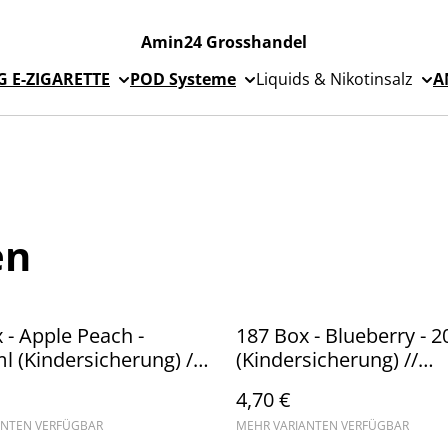
Amin24 Grosshandel
 E-ZIGARETTE
POD Systeme
Liquids & Nikotinsalz
A
en
 - Apple Peach -
187 Box - Blueberry - 
 (Kindersicherung) //
(Kindersicherung) //
are (1)
Steuerware
4,70 €
ANTEN VERFÜGBAR
MEHR VARIANTEN VERFÜGBAR