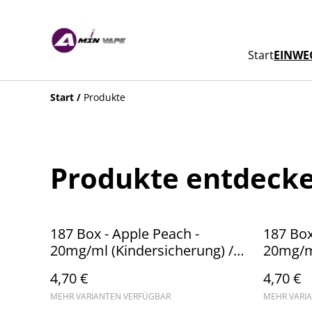
Start
EINWEG
Start
/
Produkte
Produkte entdeck
187 Box - Apple Peach -
187 Box
20mg/ml (Kindersicherung) //
20mg/ml
Steuerware
Steuerw
4,70 €
4,70 €
MEHR VARIANTEN VERFÜGBAR
MEHR VARI