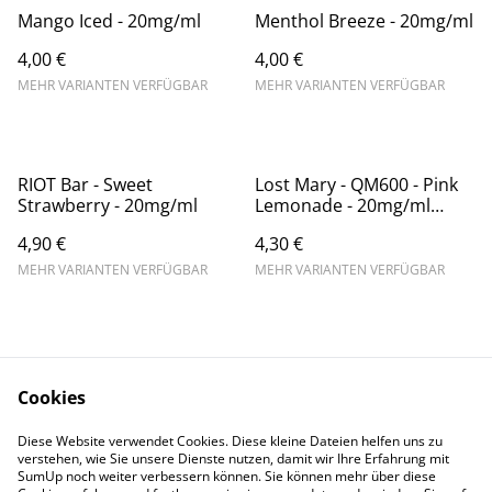
Mango Iced - 20mg/ml
Menthol Breeze - 20mg/ml
4,00 €
4,00 €
MEHR VARIANTEN VERFÜGBAR
MEHR VARIANTEN VERFÜGBAR
RIOT Bar - Sweet
Lost Mary - QM600 - Pink
Strawberry - 20mg/ml
Lemonade - 20mg/ml
(Kindersicherung) //
4,90 €
4,30 €
Steuerware
MEHR VARIANTEN VERFÜGBAR
MEHR VARIANTEN VERFÜGBAR
Cookies
Diese Website verwendet Cookies. Diese kleine Dateien helfen uns zu
Contact Us
Legal Terms
verstehen, wie Sie unsere Dienste nutzen, damit wir Ihre Erfahrung mit
Privacy Policy
Cookie Policy
SumUp noch weiter verbessern können. Sie können mehr über diese