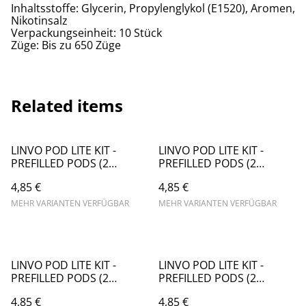
Inhaltsstoffe: Glycerin, Propylenglykol (E1520), Aromen,
Nikotinsalz
Verpackungseinheit: 10 Stück
Züge: Bis zu 650 Züge
Related items
LINVO POD LITE KIT -
LINVO POD LITE KIT -
PREFILLED PODS (2
PREFILLED PODS (2
STÜCK) - RASPBERRY
STÜCK) - STORM DRINK -
4,85 €
4,85 €
GRAPEFRUIT ORANGE -
20MG/ML // STEUERWARE
20MG/ML // STEUERWARE
MEHR VARIANTEN VERFÜGBAR
MEHR VARIANTEN VERFÜGBAR
LINVO POD LITE KIT -
LINVO POD LITE KIT -
PREFILLED PODS (2
PREFILLED PODS (2
STÜCK) - STRAWBERRY
STÜCK) - STRAWBERRY
4,85 €
4,85 €
KIWI - 20MG/ML //
WATERMELON - 20MG/ML