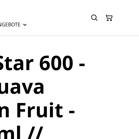
NGEBOTE
Star 600 -
Guava
 Fruit -
l //