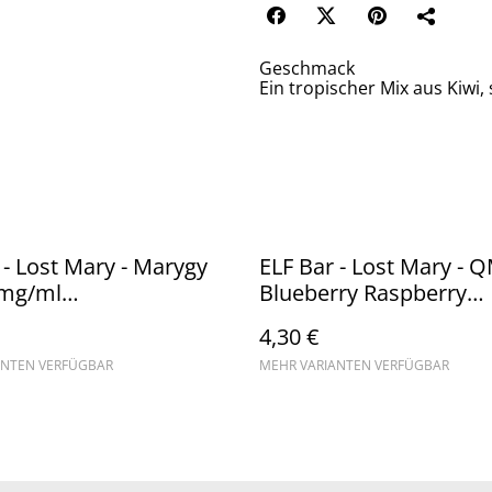
Geschmack
Ein tropischer Mix aus Kiwi,
 - Lost Mary - Marygy
ELF Bar - Lost Mary - 
0mg/ml
Blueberry Raspberry
sicherung) //
Pomegranate - 20mg/
4,30 €
ware
(Kindersicherung) //
ANTEN VERFÜGBAR
MEHR VARIANTEN VERFÜGBAR
Steuerware