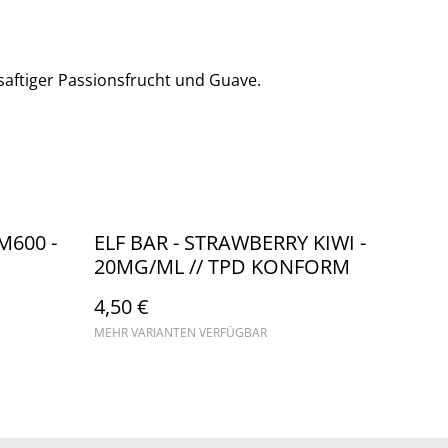
 saftiger Passionsfrucht und Guave.
QM600 -
ELF BAR - STRAWBERRY KIWI -
20MG/ML // TPD KONFORM
ml
4,50 €
MEHR VARIANTEN VERFÜGBAR