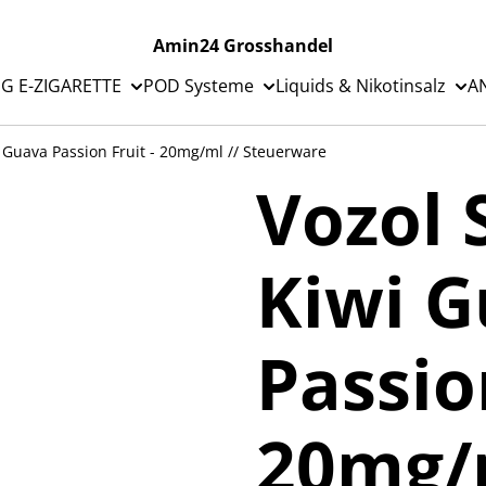
Amin24 Grosshandel
G E-ZIGARETTE
POD Systeme
Liquids & Nikotinsalz
A
i Guava Passion Fruit - 20mg/ml // Steuerware
Vozol 
Kiwi 
Passion
20mg/m