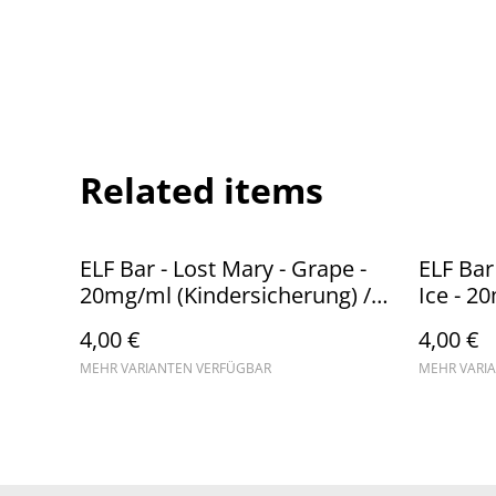
Related items
ELF Bar - Lost Mary - Grape -
ELF Bar
20mg/ml (Kindersicherung) //
Ice - 2
Steuerware
(Kinder
4,00 €
4,00 €
Steuer
MEHR VARIANTEN VERFÜGBAR
MEHR VARI