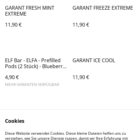
GARANT FRESH MINT
GARANT FREEZE EXTREME
EXTREME
11,90 €
11,90 €
ELF Bar - ELFA - Prefilled
GARANT ICE COOL
Pods (2 Stück) - Blueberry
Cotton Candy - 20mg/ml //
4,90 €
11,90 €
Steuerware
MEHR VARIANTEN VERFÜGBAR
Cookies
Diese Website verwendet Cookies. Diese kleine Dateien helfen uns zu
Contact Us
Legal Terms
verstehen, wie Sie unsere Dienste nutzen, damit wir Ihre Erfahrung mit