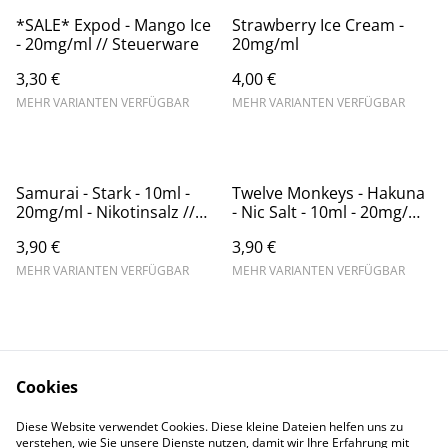
*SALE* Expod - Mango Ice
Strawberry Ice Cream -
- 20mg/ml // Steuerware
20mg/ml
3,30 €
4,00 €
MEHR VARIANTEN VERFÜGBAR
MEHR VARIANTEN VERFÜGBAR
Samurai - Stark - 10ml -
Twelve Monkeys - Hakuna
20mg/ml - Nikotinsalz //
- Nic Salt - 10ml - 20mg/ml
Steuerware
// Steuerware
3,90 €
3,90 €
MEHR VARIANTEN VERFÜGBAR
MEHR VARIANTEN VERFÜGBAR
Cookies
Diese Website verwendet Cookies. Diese kleine Dateien helfen uns zu
Contact Us
Legal Terms
verstehen, wie Sie unsere Dienste nutzen, damit wir Ihre Erfahrung mit