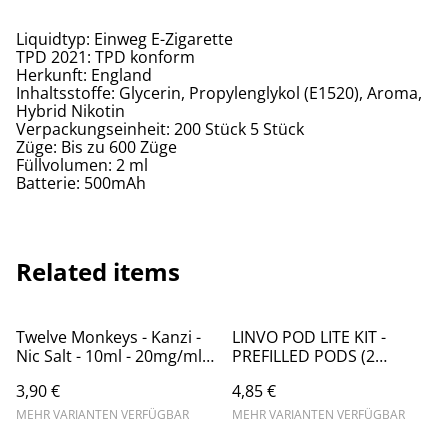
Liquidtyp: Einweg E-Zigarette
TPD 2021: TPD konform
Herkunft: England
Inhaltsstoffe: Glycerin, Propylenglykol (E1520), Aroma,
Hybrid Nikotin
Verpackungseinheit: 200 Stück 5 Stück
Züge: Bis zu 600 Züge
Füllvolumen: 2 ml
Batterie: 500mAh
Related items
Twelve Monkeys - Kanzi -
LINVO POD LITE KIT -
Nic Salt - 10ml - 20mg/ml
PREFILLED PODS (2
// Steuerware
STÜCK) - WATERMELON
3,90 €
4,85 €
ICE - 20MG/ML //
STEUERWARE
MEHR VARIANTEN VERFÜGBAR
MEHR VARIANTEN VERFÜGBAR