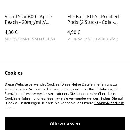
Vozol Star 600 - Apple
ELF Bar - ELFA - Prefilled
Peach - 20mg/ml //
Pods (2 Stück) - Cola -
Steuerware (1)
20mg/ml // Steuerware
4,30 €
4,90 €
MEHR VARIANTEN VERFÜGBAR
MEHR VARIANTEN VERFÜGBAR
Cookies
Diese Website verwendet Cookies. Diese kleine Dateien helfen uns zu
Contact Us
Legal Terms
verstehen, wie Sie unsere Dienste nutzen, damit wir Ihre Erfahrung mit
Privacy Policy
Cookie Policy
SumUp noch weiter verbessern können. Sie können mehr über diese
Cookies erfahren und festlegen, wie sie verwendet werden, indem Sie auf
„Cookie-Einstellungen” klicken. Sie können auch unsere
Cookie-Richtlinie
lesen.
Alle zulassen