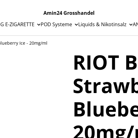
Amin24 Grosshandel
G E-ZIGARETTE
POD Systeme
Liquids & Nikotinsalz
A
Blueberry Ice - 20mg/ml
RIOT B
Strawb
Bluebe
20mg/