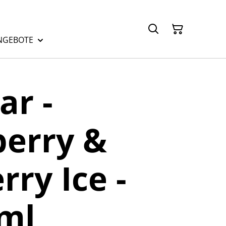
NGEBOTE
ar -
erry &
rry Ice -
ml