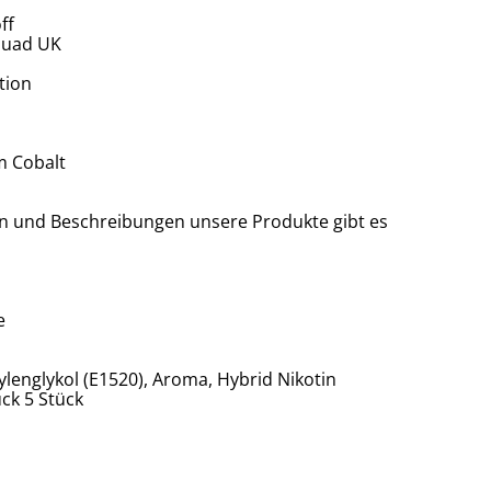
ff
quad UK
tion
m Cobalt
en und Beschreibungen unsere Produkte gibt es
e
pylenglykol (E1520), Aroma, Hybrid Nikotin
ck 5 Stück