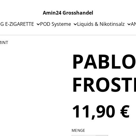
Amin24 Grosshandel
G E-ZIGARETTE
POD Systeme
Liquids & Nikotinsalz
A
MINT
PABLO
FROST
11,90 €
MENGE