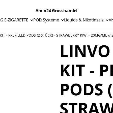
Amin24 Grosshandel
G E-ZIGARETTE
POD Systeme
Liquids & Nikotinsalz
A
 KIT - PREFILLED PODS (2 STÜCK) - STRAWBERRY KIWI - 20MG/ML /
LINVO
KIT - 
PODS (
STRAW