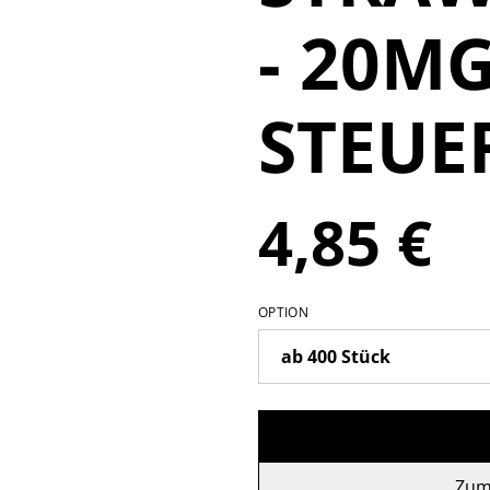
- 20MG
STEUE
4,85 €
OPTION
Zum