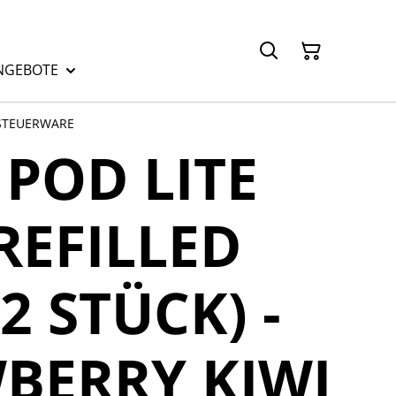
NGEBOTE
/ STEUERWARE
 POD LITE
PREFILLED
2 STÜCK) -
BERRY KIWI