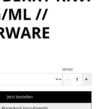
/ML //
RWARE
MENGE
Jetzt bestellen
 Warenkorb hinzufügen