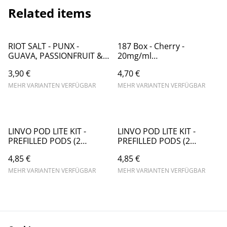
Related items
RIOT SALT - PUNX -
187 Box - Cherry -
GUAVA, PASSIONFRUIT &
20mg/ml
PINEAPPLE - HYBRID NIC
(Kindersicherung) //
3,90 €
4,70 €
SALT - 10ML //
Steuerware
STEUERWARE
MEHR VARIANTEN VERFÜGBAR
MEHR VARIANTEN VERFÜGBAR
LINVO POD LITE KIT -
LINVO POD LITE KIT -
PREFILLED PODS (2
PREFILLED PODS (2
STÜCK) - FRESH APPLE -
STÜCK) - MANGO ICE -
4,85 €
4,85 €
20MG/ML // STEUERWARE
20MG/ML // STEUERWARE
MEHR VARIANTEN VERFÜGBAR
MEHR VARIANTEN VERFÜGBAR