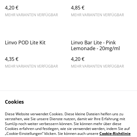
Black Ice - 20mg/ml //
4,20 €
4,85 €
Steuerware
MEHR VARIANTEN VERFÜGBAR
MEHR VARIANTEN VERFÜGBAR
Linvo POD Lite Kit
Linvo Bar Lite - Pink
Lemonade - 20mg/ml
4,35 €
4,20 €
MEHR VARIANTEN VERFÜGBAR
MEHR VARIANTEN VERFÜGBAR
Cookies
Diese Website verwendet Cookies. Diese kleine Dateien helfen uns zu
Contact Us
Legal Terms
verstehen, wie Sie unsere Dienste nutzen, damit wir Ihre Erfahrung mit
Privacy Policy
Cookie Policy
SumUp noch weiter verbessern können. Sie können mehr über diese
Cookies erfahren und festlegen, wie sie verwendet werden, indem Sie auf
„Cookie-Einstellungen” klicken. Sie können auch unsere
Cookie-Richtlinie