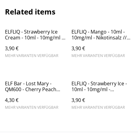
Related items
ELFLIQ - Strawberry Ice
ELFLIQ - Mango - 10ml -
Cream - 10ml - 10mg/ml -
10mg/ml - Nikotinsalz //
Nikotinsalz // Steuerware
Steuerware
3,90 €
3,90 €
MEHR VARIANTEN VERFÜGBAR
MEHR VARIANTEN VERFÜGBAR
ELF Bar - Lost Mary -
ELFLIQ - Strawberry Ice -
QM600 - Cherry Peach
10ml - 10mg/ml -
Lemonade - 20mg/ml
Nikotinsalz // Steuerware
4,30 €
3,90 €
(Kindersicherung) //
Steuerware
MEHR VARIANTEN VERFÜGBAR
MEHR VARIANTEN VERFÜGBAR