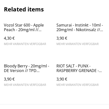
Related items
Vozol Star 600 - Apple
Samurai - Instinkt - 10ml -
Peach - 20mg/ml //
20mg/ml - Nikotinsalz //
Steuerware (1)
Steuerware
4,30 €
3,90 €
MEHR VARIANTEN VERFÜGBAR
MEHR VARIANTEN VERFÜGBAR
Bloody Berry - 20mg/ml -
RIOT SALT - PUNX -
DE Version // TPD
RASPBERRY GRENADE -
Konform
HYBRID NIC SALT - 10ML //
3,90 €
3,90 €
STEUERWARE
MEHR VARIANTEN VERFÜGBAR
MEHR VARIANTEN VERFÜGBAR