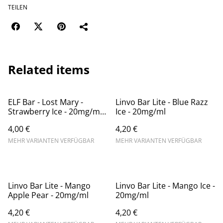
TEILEN
Related items
ELF Bar - Lost Mary -
Linvo Bar Lite - Blue Razz
Strawberry Ice - 20mg/ml
Ice - 20mg/ml
(Kindersicherung) //
4,00 €
4,20 €
Steuerware
MEHR VARIANTEN VERFÜGBAR
MEHR VARIANTEN VERFÜGBAR
Linvo Bar Lite - Mango
Linvo Bar Lite - Mango Ice -
Apple Pear - 20mg/ml
20mg/ml
4,20 €
4,20 €