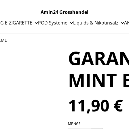
Amin24 Grosshandel
G E-ZIGARETTE
POD Systeme
Liquids & Nikotinsalz
A
EME
GARAN
MINT 
11,90 €
MENGE