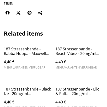
TEILEN
Related items
187 Strassenbande -
187 Strassenbande -
Babba Huppa - Maxwell
Beach Vibez - 20mg/ml
Edition - 20mg/ml
(Kindersicherung) //
4,40 €
4,40 €
(Kindersicherung) //
Steuerware
Steuerware
MEHR VARIANTEN VERFÜGBAR
MEHR VARIANTEN VERFÜGBAR
187 Strassenbande - Black
187 Strassenbande - Ello
Ize - 20mg/ml
& Raffa - 20mg/ml
(Kindersicherung) //
(Kindersicherung) //
4,40 €
4,40 €
Steuerware
Steuerware