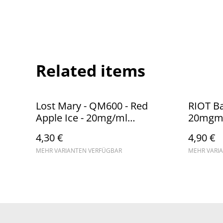
Related items
Lost Mary - QM600 - Red
RIOT Ba
Apple Ice - 20mg/ml
20mgm
(Kindersicherung) //
4,30 €
4,90 €
Steuerware
MEHR VARIANTEN VERFÜGBAR
MEHR VARI