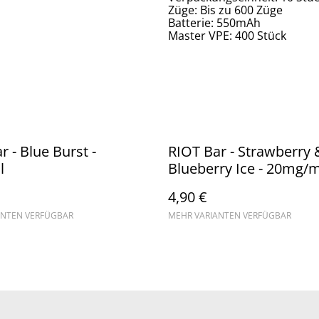
Züge: Bis zu 600 Züge
Batterie: 550mAh
Master VPE: 400 Stück
r - Blue Burst -
RIOT Bar - Strawberry 
l
Blueberry Ice - 20mg/m
4,90 €
ANTEN VERFÜGBAR
MEHR VARIANTEN VERFÜGBAR