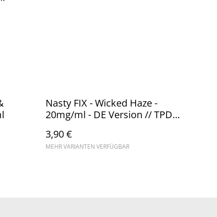
&
Nasty FIX - Wicked Haze -
l
20mg/ml - DE Version // TPD
Konform
3,90 €
MEHR VARIANTEN VERFÜGBAR