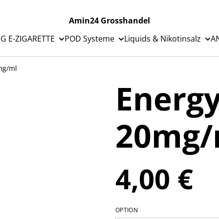
Amin24 Grosshandel
G E-ZIGARETTE
POD Systeme
Liquids & Nikotinsalz
A
mg/ml
Energy
20mg/
4,00 €
OPTION