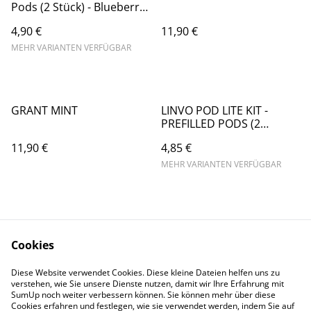
Pods (2 Stück) - Blueberry
Cotton Candy - 20mg/ml //
4,90 €
11,90 €
Steuerware
MEHR VARIANTEN VERFÜGBAR
GRANT MINT
LINVO POD LITE KIT -
PREFILLED PODS (2
STÜCK) - BLUEBERRY
11,90 €
4,85 €
WATERMELON - 20MG/ML
// STEUERWARE
MEHR VARIANTEN VERFÜGBAR
Cookies
Diese Website verwendet Cookies. Diese kleine Dateien helfen uns zu
Contact Us
Legal Terms
verstehen, wie Sie unsere Dienste nutzen, damit wir Ihre Erfahrung mit
Privacy Policy
Cookie Policy
SumUp noch weiter verbessern können. Sie können mehr über diese
Cookies erfahren und festlegen, wie sie verwendet werden, indem Sie auf