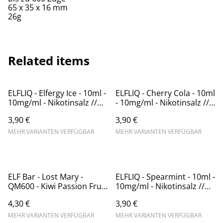
65 x 35 x 16 mm
26g
Related items
ELFLIQ - Elfergy Ice - 10ml -
ELFLIQ - Cherry Cola - 10ml
10mg/ml - Nikotinsalz //
- 10mg/ml - Nikotinsalz //
Steuerware
Steuerware
3,90 €
3,90 €
MEHR VARIANTEN VERFÜGBAR
MEHR VARIANTEN VERFÜGBAR
ELF Bar - Lost Mary -
ELFLIQ - Spearmint - 10ml -
QM600 - Kiwi Passion Fruit
10mg/ml - Nikotinsalz //
Guava - 20mg/ml
Steuerware
4,30 €
3,90 €
(Kindersicherung) //
Steuerware
MEHR VARIANTEN VERFÜGBAR
MEHR VARIANTEN VERFÜGBAR