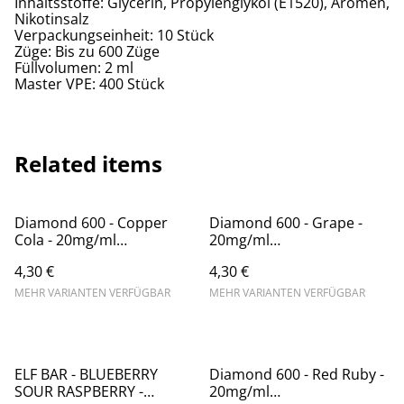
Inhaltsstoffe: Glycerin, Propylenglykol (E1520), Aromen,
Nikotinsalz
Verpackungseinheit: 10 Stück
Züge: Bis zu 600 Züge
Füllvolumen: 2 ml
Master VPE: 400 Stück
Related items
Diamond 600 - Copper
Diamond 600 - Grape -
Cola - 20mg/ml
20mg/ml
(Kindersicherung) //
(Kindersicherung) //
4,30 €
4,30 €
Steuerware
Steuerware
MEHR VARIANTEN VERFÜGBAR
MEHR VARIANTEN VERFÜGBAR
ELF BAR - BLUEBERRY
Diamond 600 - Red Ruby -
SOUR RASPBERRY -
20mg/ml