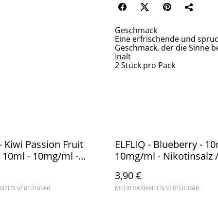
Geschmack
Eine erfrischende und sprud
Geschmack, der die Sinne be
Inalt
2 Stück pro Pack
- Kiwi Passion Fruit
ELFLIQ - Blueberry - 10
 10ml - 10mg/ml -
10mg/ml - Nikotinsalz /
salz // Steuerware
Steuerware
3,90 €
ANTEN VERFÜGBAR
MEHR VARIANTEN VERFÜGBAR