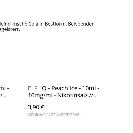
elnd-frische Cola in Bestform. Belebender
geistert.
ml -
ELFLIQ - Peach Ice - 10ml -
/
10mg/ml - Nikotinsalz //
Steuerware
3,90 €
MEHR VARIANTEN VERFÜGBAR