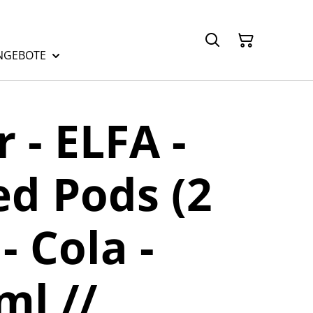
NGEBOTE
 - ELFA -
led Pods (2
- Cola -
l //