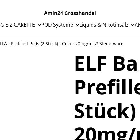
Amin24 Grosshandel
G E-ZIGARETTE
POD Systeme
Liquids & Nikotinsalz
A
ELFA - Prefilled Pods (2 Stück) - Cola - 20mg/ml // Steuerware
ELF Bar
Prefil
Stück) 
20mg/m