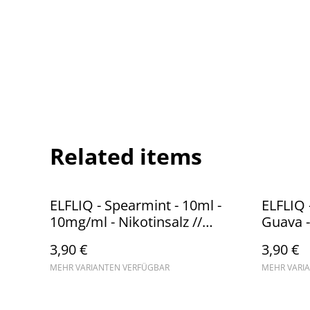
Related items
ELFLIQ - Spearmint - 10ml -
ELFLIQ 
10mg/ml - Nikotinsalz //
Guava -
Steuerware
Nikotin
3,90 €
3,90 €
MEHR VARIANTEN VERFÜGBAR
MEHR VARI