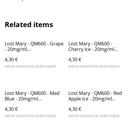
Related items
Lost Mary - QM600 - Grape
Lost Mary - QM600 -
- 20mg/ml
Cherry Ice - 20mg/ml
(Kindersicherung) //
(Kindersicherung) //
4,30 €
4,30 €
Steuerware
Steuerware
MEHR VARIANTEN VERFÜGBAR
MEHR VARIANTEN VERFÜGBAR
Lost Mary - QM600 - Mad
Lost Mary - QM600 - Red
Blue - 20mg/ml
Apple Ice - 20mg/ml
(Kindersicherung) //
(Kindersicherung) //
4,30 €
4,30 €
Steuerware
Steuerware
MEHR VARIANTEN VERFÜGBAR
MEHR VARIANTEN VERFÜGBAR