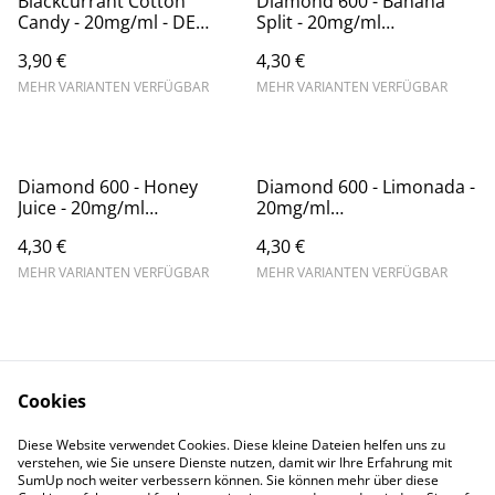
Blackcurrant Cotton
Diamond 600 - Banana
Candy - 20mg/ml - DE
Split - 20mg/ml
Version // TPD Konform
(Kindersicherung) //
3,90 €
4,30 €
Steuerware
MEHR VARIANTEN VERFÜGBAR
MEHR VARIANTEN VERFÜGBAR
Diamond 600 - Honey
Diamond 600 - Limonada -
Juice - 20mg/ml
20mg/ml
(Kindersicherung) //
(Kindersicherung) //
4,30 €
4,30 €
Steuerware
Steuerware
MEHR VARIANTEN VERFÜGBAR
MEHR VARIANTEN VERFÜGBAR
Cookies
Diese Website verwendet Cookies. Diese kleine Dateien helfen uns zu
Contact Us
Legal Terms
verstehen, wie Sie unsere Dienste nutzen, damit wir Ihre Erfahrung mit
Privacy Policy
Cookie Policy
SumUp noch weiter verbessern können. Sie können mehr über diese